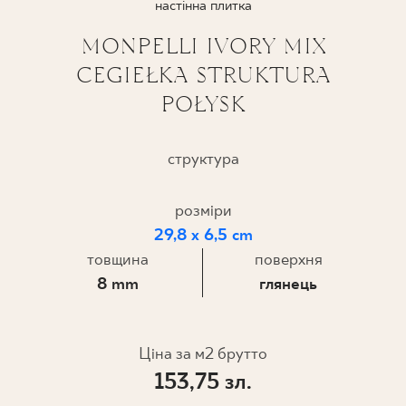
настінна плитка
ПРОЄКТУВАННЯ
MONPELLI IVORY MIX
CEGIEŁKA STRUKTURA
ДЕ КУПИТИ
POŁYSK
ПРО НАС
структура
МІЙ ПРОФІЛЬ
розміри
29,8 x 6,5 cm
товщина
поверхня
КОНТАКТ
8 mm
глянець
PL
EN
SK
DE
UK
RU
Ціна за м2 брутто
153,75 зл.