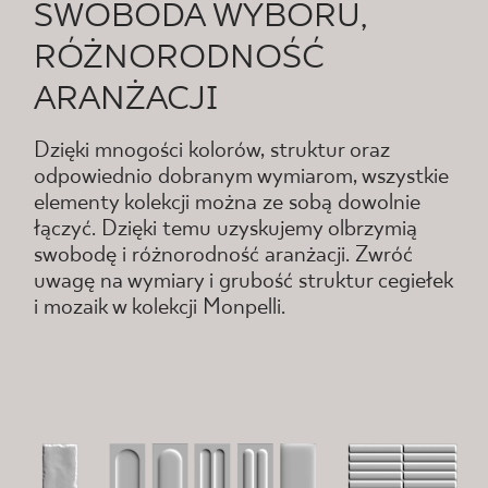
SWOBODA WYBORU,
RÓŻNORODNOŚĆ
ARANŻACJI
Dzięki mnogości kolorów, struktur oraz
odpowiednio dobranym wymiarom, wszystkie
elementy kolekcji można ze sobą dowolnie
łączyć. Dzięki temu uzyskujemy olbrzymią
swobodę i różnorodność aranżacji. Zwróć
uwagę na wymiary i grubość struktur cegiełek
i mozaik w kolekcji Monpelli.