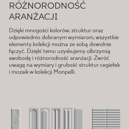
RÓŻNORODNOŚĆ
ARANŻACJI
Dzięki mnogości kolorów, struktur oraz
odpowiednio dobranym wymiarom, wszystkie
elementy kolekcji można ze sobą dowolnie
łączyć. Dzięki temu uzyskujemy olbrzymią
swobodę i różnorodność aranżacji. Zwróć
uwagę na wymiary i grubość struktur cegiełek
i mozaik w kolekcji Monpelli.