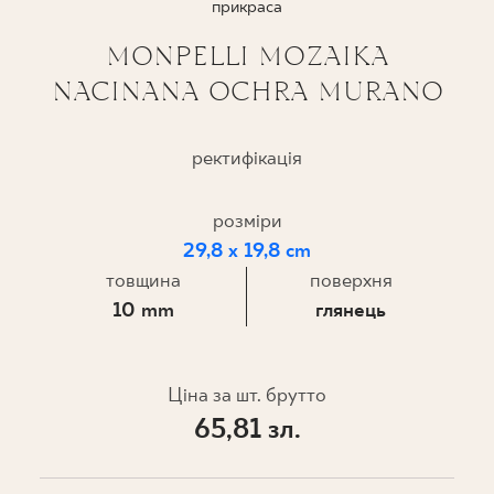
прикраса
ПРОЄКТУВАННЯ
MONPELLI MOZAIKA
NACINANA OCHRA MURANO
ДЕ КУПИТИ
ПРО НАС
ректифікація
розміри
МІЙ ПРОФІЛЬ
29,8 x 19,8 cm
товщина
поверхня
10 mm
глянець
КОНТАКТ
Ціна за шт. брутто
PL
EN
SK
DE
UK
RU
65,81 зл.