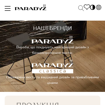
PL
EN
НАШІ БРЕНДИ
НАТХНЕННЯ
SK
Po
DE
S
UK
M
ПРОДУКЦІЯ
Вироби, що поєднують найгарніший дизайн з
RU
безкомпромісною якістю.
КОЛЕКЦІЯ
Перевірена якість та вишуканий дизайн за привабливими
цінами.
ДЛЯ БІЗНЕСУ