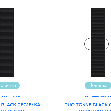
i Wyrobu z Polską
PDF 382 KB
rupa BIII
дуктивність
PDF
овинка
Новинка
тінна плитка
настінна плитк
 BLACK CEGIEŁKA
DUO TONNE BLACK 