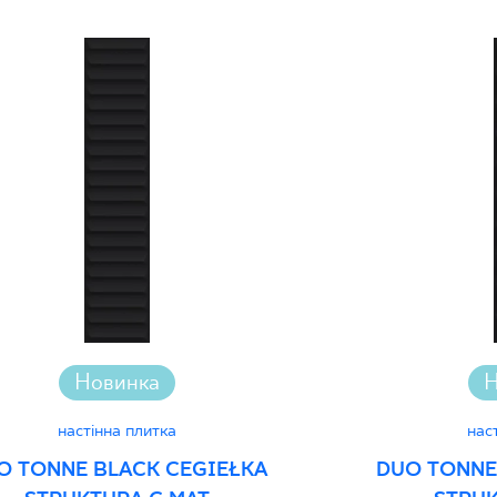
Certyfikat Zgodnośc
Normą 48/N/20 - G
Декларації про про
Новинка
Н
настінна плитка
нас
O TONNE BLACK CEGIEŁKA
DUO TONNE