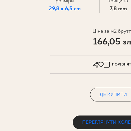
ДЛЯ БІЗ
розміри
товщина
29,8 x 6,5 cm
7,8 mm
ПРОЄКТУВАННЯ
Ціна за м2 брут
166,05 зл
МІЙ ПРОФІЛЬ
ДЕ КУПИТИ
ПРО НАС
ПОРІВНЯ
КОНТАКТ
ДЕ КУПИТИ
PL
EN
SK
DE
UK
RU
ПЕРЕГЛЯНУТИ КОЛ