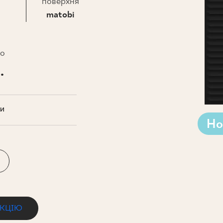
НЕСУ
поверхня
matobi
то
.
ТИ
Но
ЕКЦІЮ