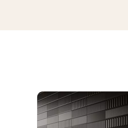
DUO TONNE BLACK CEGIEŁKA STRU
29,8 x 6,5 cm