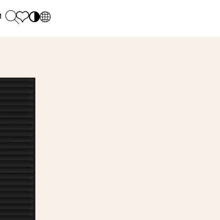
и
PL
EN
SK
Polecane
понеділок - п'ятниця: 9.00 - 17.00
М
DE
Sintered stone 
Субота: 10.00 - 14.00
UK
Monumental
0 55 66 77
RU