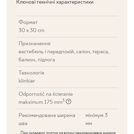
Ключові технічні характеристики
Формат
30 x 30 cm
Призначення
вестибюль і передпокій, салон, тераса,
балкон, підлога
Технологія
klinkier
Odporność na ścieranie
3
maksimum 175 mm
Рекомендована ширина
мінімум 3
шва
мм
При укладанні плитки на вулиці рекомендована ширина