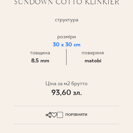
SUNDOWN COTTO KLINKIER
ПРОЄКТУВАННЯ
структура
ДЕ КУПИТИ
розміри
ПРО НАС
30 x 30 cm
товщина
поверхня
8,5 mm
matobi
МІЙ ПРОФІЛЬ
Ціна за м2 брутто
КОНТАКТ
93,60 зл.
PL
EN
SK
DE
UK
RU
ПОРІВНЯТИ