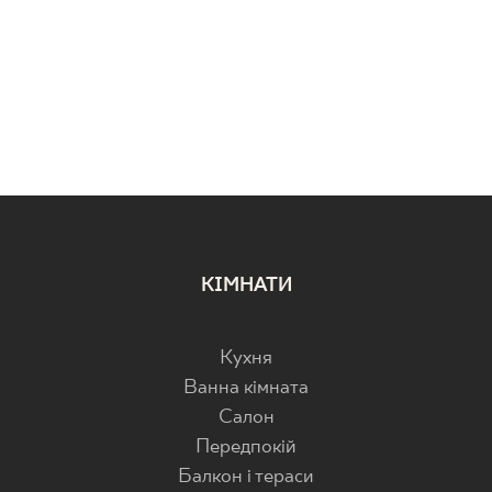
КІМНАТИ
Кухня
Ванна кімната
Салон
Передпокій
Балкон і тераси