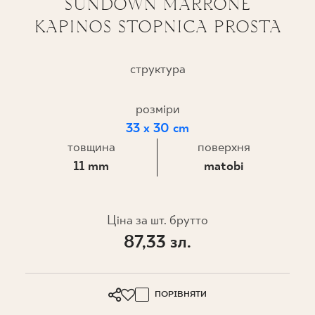
SUNDOWN MARRONE
KAPINOS STOPNICA PROSTA
ПРОЄКТУВАННЯ
ДЕ КУПИТИ
структура
ПРО НАС
розміри
33 x 30 cm
товщина
поверхня
МІЙ ПРОФІЛЬ
11 mm
matobi
КОНТАКТ
Ціна за шт. брутто
87,33 зл.
PL
EN
SK
DE
UK
RU
ПОРІВНЯТИ