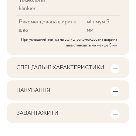
Технологія
klinkier
Рекомендована ширина
мінімум 5
шва
мм
При укладанні плитки на вулиці рекомендована ширина
шва становить не менше 5 мм
СПЕЦІАЛЬНІ ХАРАКТЕРИСТИКИ
Ключові характеристики продукту
ПАКУВАННЯ
Тональна
Інформація про кількість одиниць та
V1
квадратних метрів в пачці продукту
ЗАВАНТАЖИТИ
Обличчя
Тут ви знайдете файли, пов'язані з
F1
Кількість продуктів у пачці
виробом
20