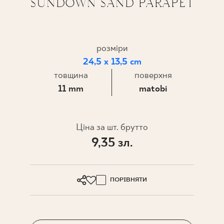
SUNDOWN SAND PARAPET
ПРОЄКТУВАННЯ
ДЕ КУПИТИ
розміри
24,5 x 13,5 cm
ПРО НАС
товщина
поверхня
11 mm
matobi
МІЙ ПРОФІЛЬ
Ціна за шт. брутто
9,35 зл.
КОНТАКТ
ПОРІВНЯТИ
PL
EN
SK
DE
UK
RU