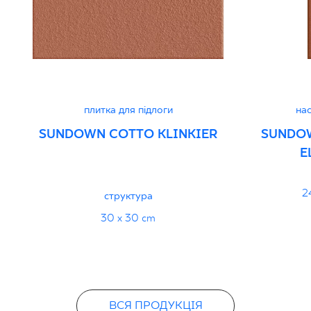
PDF 103 KB
Декларації про продуктивність
PDF
плитка для підлоги
нас
SUNDOWN COTTO KLINKIER
SUNDO
E
2
структура
30 x 30 cm
ВСЯ ПРОДУКЦІЯ