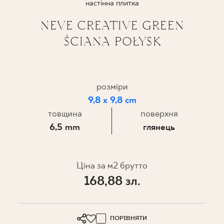
настінна плитка
ПРОЄКТУВАННЯ
NEVE CREATIVE GREEN
ŚCIANA POŁYSK
ДЕ КУПИТИ
ПРО НАС
розміри
9,8 x 9,8 cm
МІЙ ПРОФІЛЬ
товщина
поверхня
6,5 mm
глянець
КОНТАКТ
Ціна за м2 брутто
168,88 зл.
PL
EN
SK
DE
UK
RU
ПОРІВНЯТИ