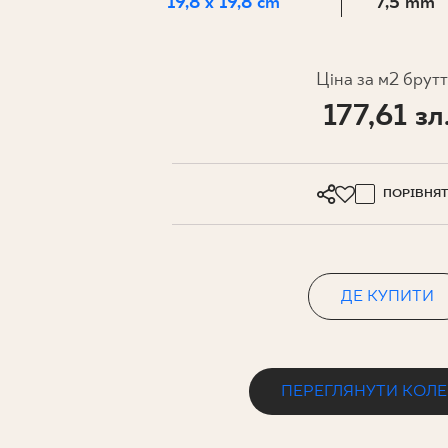
ДЛЯ БІЗ
19,8 x 19,8 cm
7,5 mm
Ціна за м2 брут
ПРОЄКТУВАННЯ
177,61 зл
МІЙ ПРОФІЛЬ
ДЕ КУПИТИ
ПОРІВНЯ
ПРО НАС
КОНТАКТ
ДЕ КУПИТИ
PL
EN
SK
DE
UK
RU
ПЕРЕГЛЯНУТИ КОЛ