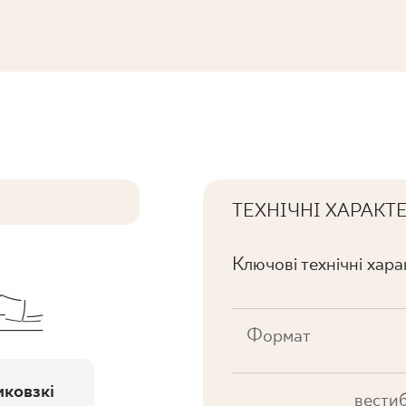
S SZKL. MAT
ТЕХНІЧНІ ХАРАКТ
Ключові технічні хар
Формат
ковзкі
вестиб