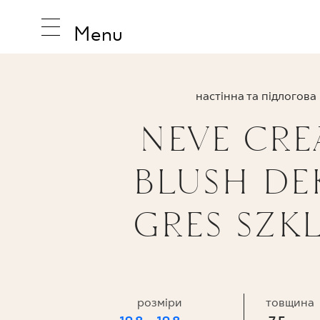
Menu
настінна та підлогова
NEVE CRE
НАТХНЕ
BLUSH DE
ПРОДУК
GRES SZKL
КОЛЕКЦ
розміри
товщина