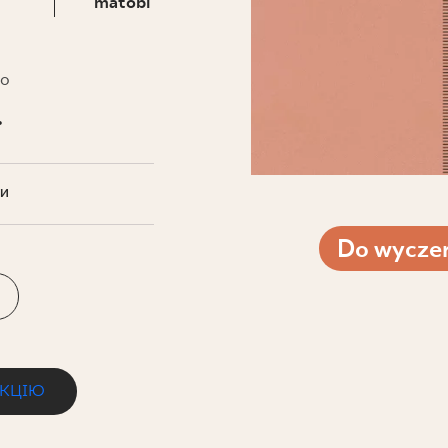
НЕСУ
matobi
то
.
ТИ
Do wyczer
ЕКЦІЮ