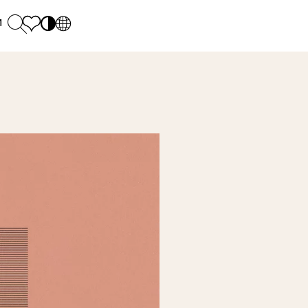
и
PL
EN
SK
Polecane
понеділок - п'ятниця: 9.00 - 17.00
М
DE
Sintered stone 
Субота: 10.00 - 14.00
UK
Monumental
0 55 66 77
RU