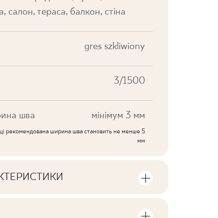
а, салон, тераса, балкон, стіна
gres szkliwiony
3/1500
ина шва
мінімум 3 мм
иці рекомендована ширина шва становить не менше 5
мм
АКТЕРИСТИКИ
ики продукту