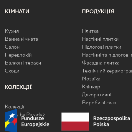
КІМНАТИ
ПРОДУКЦІЯ
Кухня
Плитка
Ванна кімната
Настінні плитки
Салон
Підлогові плитки
Передпокій
Настінні та підлогові
Балкон і тераси
Фасадна плитка
Cходи
Технічний керамогра
Мозаїка
Клінкер
КОЛЕКЦІЇ
Декоративні
Вироби зі скла
Колекції
Senes by Paradyż