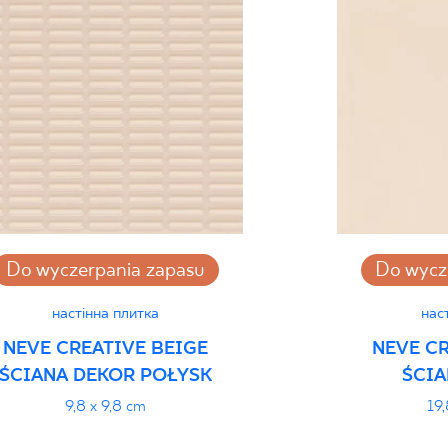
Certyfikat Bezpiecz
Grupa BIa
Certyfikat Zgodnośc
Normą 10/N/22 - G
Декларації про про
Do wyczerpania zapasu
Do wycz
настінна плитка
нас
NEVE CREATIVE BEIGE
NEVE CR
ŚCIANA DEKOR POŁYSK
ŚCIA
9,8 x 9,8 cm
19,