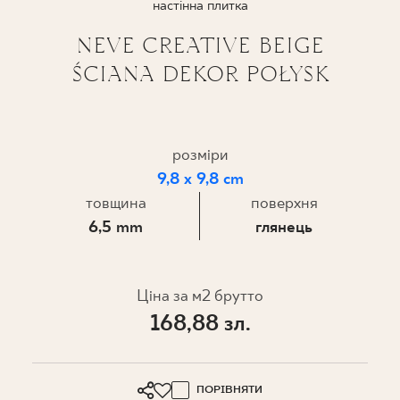
настінна плитка
ПРОЄКТУВАННЯ
NEVE CREATIVE BEIGE
ŚCIANA DEKOR POŁYSK
ДЕ КУПИТИ
ПРО НАС
розміри
9,8 x 9,8 cm
МІЙ ПРОФІЛЬ
товщина
поверхня
6,5 mm
глянець
КОНТАКТ
Ціна за м2 брутто
168,88 зл.
PL
EN
SK
DE
UK
RU
ПОРІВНЯТИ