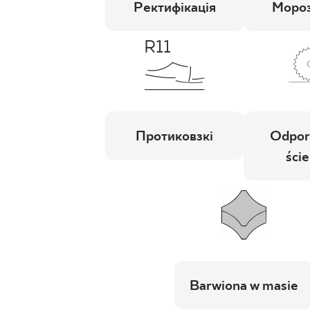
Ректифікація
Мороз
Протиковзкі
Odpor
ście
Barwiona w masie