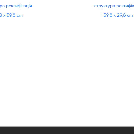
TURA A MAT.
STRUKTURA A 
ра ректифікація
структура ректифік
8 x 59,8 cm
59,8 x 29,8 cm