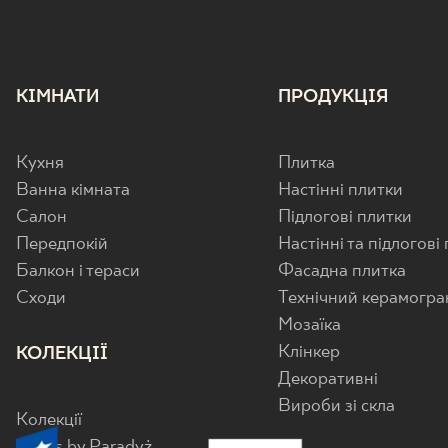
КІМНАТИ
ПРОДУКЦІЯ
Кухня
Плитка
Ванна кімната
Настінні плитки
Салон
Підлогові плитки
Передпокій
Настінні та підлогові
Балкон і тераси
Фасадна плитка
Cходи
Технічний керамогра
Мозаїка
Клінкер
КОЛЕКЦІЇ
Декоративні
Вироби зі скла
Колекції
Senes by Paradyż