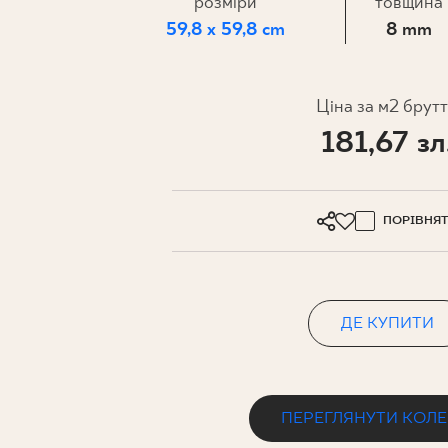
ДЛЯ БІЗ
розміри
товщина
59,8 x 59,8 cm
8 mm
ПРОЄКТУВАННЯ
Ціна за м2 брут
181,67 зл
МІЙ ПРОФІЛЬ
ДЕ КУПИТИ
ПРО НАС
ПОРІВНЯ
КОНТАКТ
ДЕ КУПИТИ
PL
EN
SK
DE
UK
RU
ПЕРЕГЛЯНУТИ КОЛ