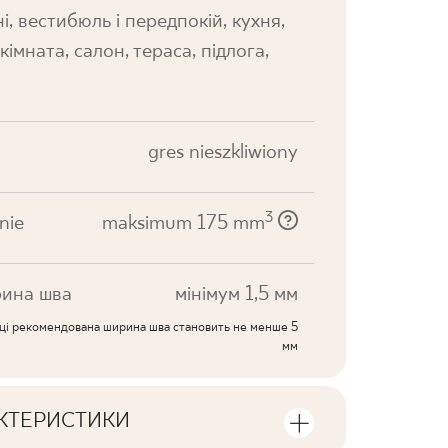
і, вестибюль і передпокій, кухня,
кімната, салон, тераса, підлога,
gres nieszkliwiony
3
nie
maksimum 175 mm
ина шва
мінімум 1,5 мм
иці рекомендована ширина шва становить не менше 5
мм
АКТЕРИСТИКИ