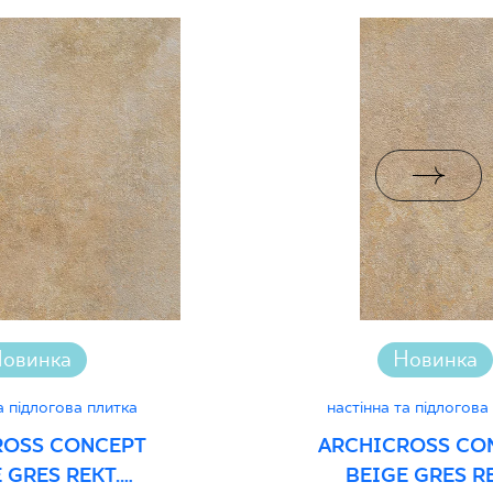
PDF 83 KB
Grupa BIa
jący do oznaczania
pieczeństwa 16/B/20
PDF 111 KB
jący do oznaczania
pieczeństwa 16/B/20-
PDF 111 KB
овинка
Новинка
дуктивність
PDF
а підлогова плитка
настінна та підлогова
ROSS CONCEPT
ARCHICROSS CO
 GRES REKT.
BEIGE GRES RE