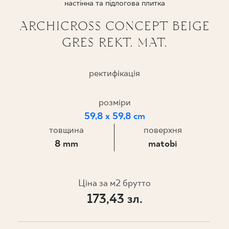
настінна та підлогова плитка
ПРОЄКТУВАННЯ
ARCHICROSS CONCEPT BEIGE
GRES REKT. MAT.
ДЕ КУПИТИ
ПРО НАС
ректифікація
розміри
МІЙ ПРОФІЛЬ
59,8 x 59,8 cm
товщина
поверхня
8 mm
matobi
КОНТАКТ
Ціна за м2 брутто
PL
EN
SK
DE
UK
RU
173,43 зл.