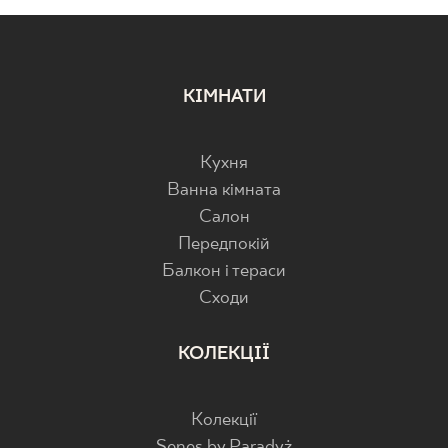
КІМНАТИ
Кухня
Ванна кімната
Салон
Передпокій
Балкон і тераси
Cходи
КОЛЕКЦІЇ
Колекції
Senes by Paradyż