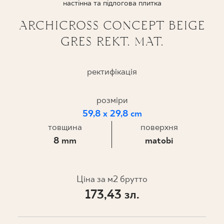
настінна та підлогова плитка
ПРОЄКТУВАННЯ
ARCHICROSS CONCEPT BEIGE
GRES REKT. MAT.
ДЕ КУПИТИ
ПРО НАС
ректифікація
розміри
МІЙ ПРОФІЛЬ
59,8 x 29,8 cm
товщина
поверхня
8 mm
matobi
КОНТАКТ
Ціна за м2 брутто
PL
EN
SK
DE
UK
RU
173,43 зл.