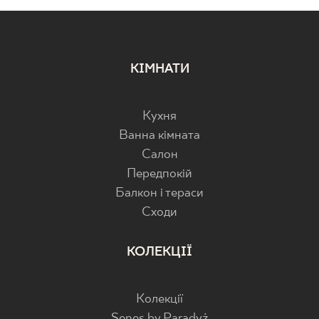
КІМНАТИ
Кухня
Ванна кімната
Салон
Передпокій
Балкон і тераси
Cходи
КОЛЕКЦІЇ
Колекції
Senes by Paradyż