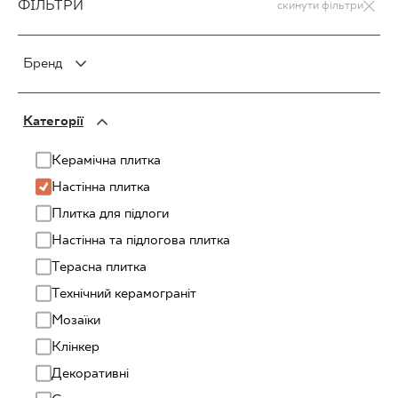
ФІЛЬТРИ
скинути фільтри
Бренд
PARADYŻ
Категорії
PARADYŻ Classica
SENSES
Керамічна плитка
Настінна плитка
Плитка для підлоги
Настінна та підлогова плитка
Терасна плитка
Технічний керамограніт
Mозаїки
Клінкер
Декоративні