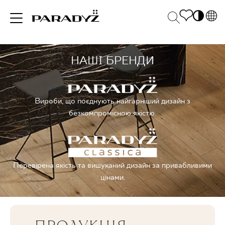
PL
EN
НАШІ БРЕНДИ
НАТХНЕННЯ
SK
Po
DE
S
UK
M
ПРОДУКЦІЯ
Вироби, що поєднують найгарніший дизайн з
RU
безкомпромісною якістю.
КОЛЕКЦІЯ
Перевірена якість та вишуканий дизайн за привабливими
цінами.
ДЛЯ БІЗНЕСУ