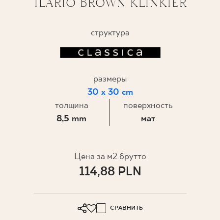
ILARIO BROWN KLINKIER
ГДЕ КУПИТЬ
структура
О НАС
размеры
МОЙ ПРОФИЛЬ
30 x 30 cm
толщина
поверхность
КОНТАКТ
8,5 mm
мат
PL
EN
SK
DE
UK
RU
Цена за м2 брутто
114,88 PLN
СРАВНИТЬ