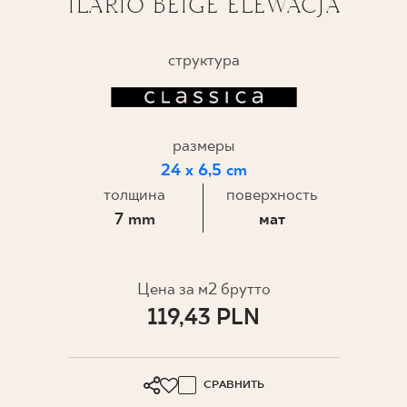
ILARIO BEIGE ELEWACJA
ГДЕ КУПИТЬ
структура
О НАС
размеры
МОЙ ПРОФИЛЬ
24 x 6,5 cm
толщина
поверхность
КОНТАКТ
7 mm
мат
PL
EN
SK
DE
UK
RU
Цена за м2 брутто
119,43 PLN
СРАВНИТЬ