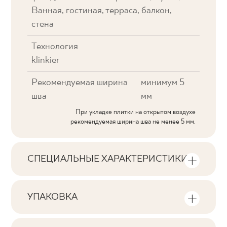
Ванная, гостиная, терраса, балкон,
стена
Технология
klinkier
Рекомендуемая ширина
минимум 5
шва
мм
При укладке плитки на открытом воздухе
рекомендуемая ширина шва не менее 5 мм.
СПЕЦИАЛЬНЫЕ ХАРАКТЕРИСТИКИ
Основные характеристики продукта
УПАКОВКА
Тональность
Информация о количестве единиц
V3
продукции и квадратных метров на