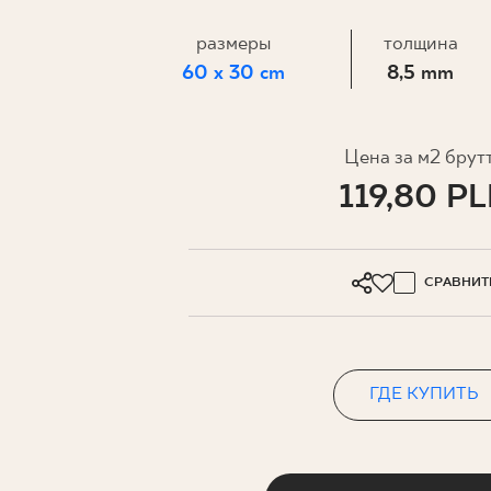
ДЛЯ БИ
размеры
толщина
60 x 30 cm
8,5 mm
МОЙ ПРОФИЛЬ
ГДЕ КУПИТЬ
Цена за м2 брут
119,80 P
О НАС
КОНТАКТ
СРАВНИТ
PL
EN
SK
DE
UK
RU
ГДЕ КУПИТЬ