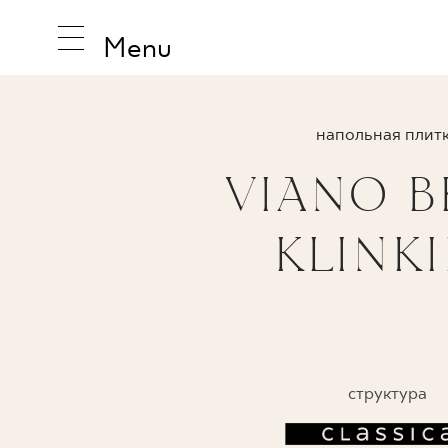
Menu
напольная плит
VIANO B
ВДОХНО
KLINKI
ПРОДУК
КОЛЛЕК
структура