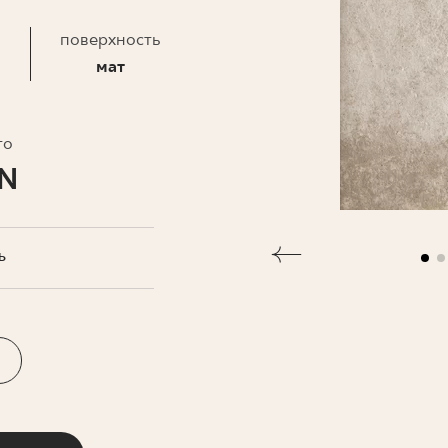
ЗНЕСА
поверхность
мат
то
LN
Ь