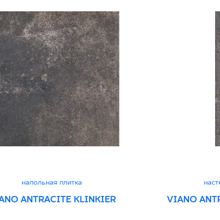
Certyfikat uprawnia
wyrobu znakiem bez
B-21
Certyfikat zgodnośc
96-N-21
Декларации о хара
напольная плитка
наст
ANO ANTRACITE KLINKIER
VIANO ANT