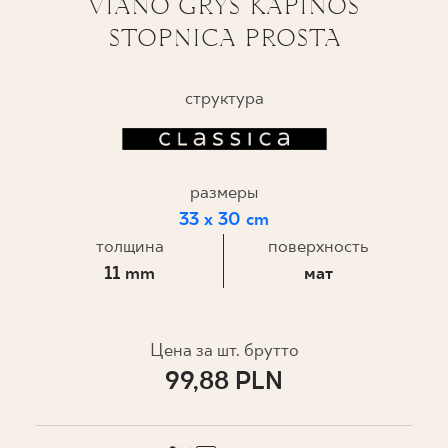
VIANO GRYS KAPINOS
STOPNICA PROSTA
ГДЕ КУПИТЬ
О НАС
структура
МОЙ ПРОФИЛЬ
размеры
33 x 30 cm
КОНТАКТ
толщина
поверхность
11 mm
мат
PL
EN
SK
DE
UK
RU
Цена за шт. брутто
99,88 PLN