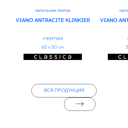
напольная плитка
нап
VIANO ANTRACITE KLINKIER
VIANO ANT
структура
60 x 30 cm
3
ВСЯ ПРОДУКЦИЯ