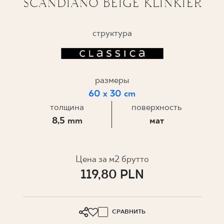
SCANDIANO BEIGE KLINKIER
ГДЕ КУПИТЬ
структура
О НАС
размеры
МОЙ ПРОФИЛЬ
60 x 30 cm
толщина
поверхность
КОНТАКТ
8,5 mm
мат
PL
EN
SK
DE
UK
RU
Цена за м2 брутто
119,80 PLN
СРАВНИТЬ