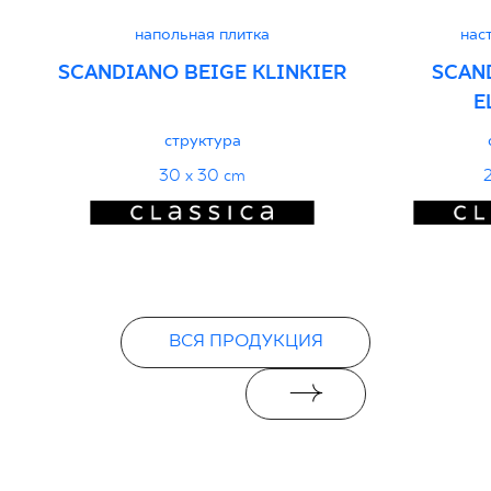
напольная плитка
нас
SCANDIANO BEIGE KLINKIER
SCAN
E
структура
30 x 30 cm
2
ВСЯ ПРОДУКЦИЯ