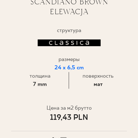
SCANDIANO BROWN
ELEWACJA
ГДЕ КУПИТЬ
О НАС
структура
МОЙ ПРОФИЛЬ
размеры
24 x 6,5 cm
КОНТАКТ
толщина
поверхность
7 mm
мат
PL
EN
SK
DE
UK
RU
Цена за м2 брутто
119,43 PLN