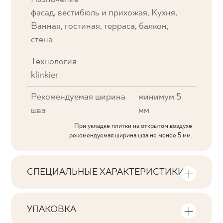
фасад, вестибюль и прихожая, Кухня,
Ванная, гостиная, терраса, балкон,
стена
Технология
klinkier
Рекомендуемая ширина
минимум 5
шва
мм
При укладке плитки на открытом воздухе
рекомендуемая ширина шва не менее 5 мм.
СПЕЦИАЛЬНЫЕ ХАРАКТЕРИСТИКИ
Основные характеристики продукта
УПАКОВКА
Тональность
Информация о количестве единиц