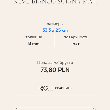
NEVE BIANCO ŚCIANA MAT.
ГДЕ КУПИТЬ
О НАС
размеры
33,3 x 25 cm
толщина
поверхность
МОЙ ПРОФИЛЬ
8 mm
мат
КОНТАКТ
Цена за м2 брутто
73,80 PLN
PL
EN
SK
DE
UK
RU
СРАВНИТЬ