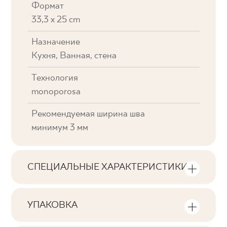
Формат
33,3 x 25 cm
Назначение
Кухня, Ванная, стена
Технология
monoporosa
Рекомендуемая ширина шва
минимум 3 мм
СПЕЦИАЛЬНЫЕ ХАРАКТЕРИСТИКИ
Основные характеристики продукта
УПАКОВКА
Тональность
Информация о количестве единиц