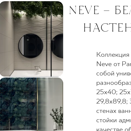
NEVE – Б
НАСТЕ
Коллекция 
Neve от Pa
собой унив
разнообраз
25x40; 25x7
29,8x89,8;
стенах ван
стойки адм
качестве о