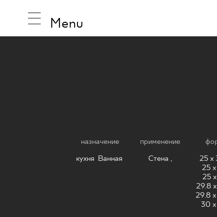
Menu
NEV
ВДОХНО
ПРОДУК
назначение
применение
фо
кухня
,
Ванная
,
Стена ,
25 x 
КОЛЛЕК
25 x
25 x
29.8 x
29.8 x
30 x