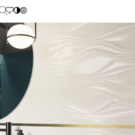
PL
EN
SK
Polecane
Monday - Friday: 9.00 - 17.00
DE
Sintered stone 
Saturday: 10.00 - 14.00
UK
Monumental
0 55 66 77
RU