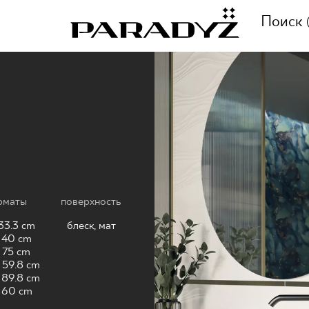
Поиск
ПОЗВОНИТЕ НАМ
E
ВЕНИЯ
+48 80
ЦИЯ
рматы
поверхность
33.3 cm
блеск, мат
СЛЕДИТЬ ЗА НАМИ
ЦИИ
 40 cm
 75 cm
 59.8 cm
 89.8 cm
 60 cm