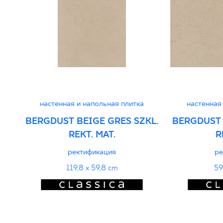
51/B/22 - Grupa BIII
PDF 401 KB
Декларации о характеристиках
PDF
настенная и напольная плитка
настенная
BERGDUST BEIGE GRES SZKL.
BERGDUST 
REKT. MAT.
R
ректификация
ре
119,8 x 59,8 cm
59