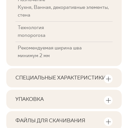
Кухня, Ванная, декоративные элементы,
стена
Технология
monoporosa
Рекомендуемая ширина шва
минимум 2 мм
СПЕЦИАЛЬНЫЕ ХАРАКТЕРИСТИКИ
Основные характеристики продукта
УПАКОВКА
Тональность
Информация о количестве единиц
V3
продукции и квадратных метров на
ФАЙЛЫ ДЛЯ СКАЧИВАНИЯ
упаковку продукта
Лица
Здесь вы найдете файлы для скачивания,