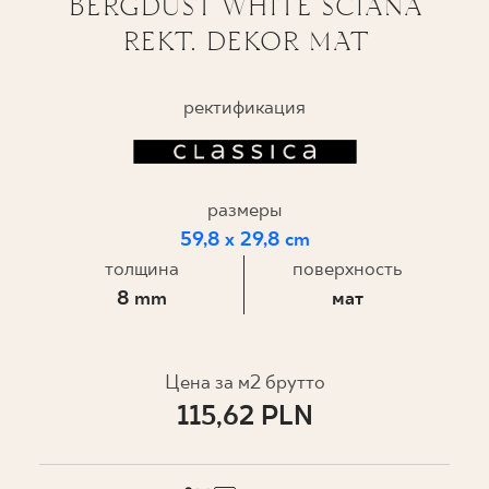
BERGDUST WHITE ŚCIANA
REKT. DEKOR MAT
ГДЕ КУПИТЬ
О НАС
ректификация
МОЙ ПРОФИЛЬ
размеры
59,8 x 29,8 cm
КОНТАКТ
толщина
поверхность
8 mm
мат
PL
EN
SK
DE
UK
RU
Цена за м2 брутто
115,62 PLN