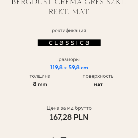
BERGDUST CREMA GRES SZKL.
REKT. MAT.
ГДЕ КУПИТЬ
О НАС
ректификация
МОЙ ПРОФИЛЬ
размеры
119,8 x 59,8 cm
КОНТАКТ
толщина
поверхность
8 mm
мат
PL
EN
SK
DE
UK
RU
Цена за м2 брутто
167,28 PLN