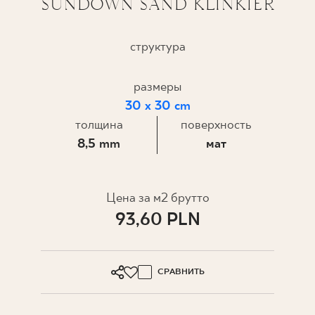
SUNDOWN SAND KLINKIER
ГДЕ КУПИТЬ
структура
О НАС
размеры
30 x 30 cm
МОЙ ПРОФИЛЬ
толщина
поверхность
8,5 mm
мат
КОНТАКТ
Цена за м2 брутто
PL
EN
SK
DE
UK
RU
93,60 PLN
СРАВНИТЬ