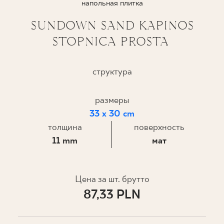
напольная плитка
ГДЕ КУПИТЬ
SUNDOWN SAND KAPINOS
STOPNICA PROSTA
О НАС
структура
МОЙ ПРОФИЛЬ
размеры
33 x 30 cm
КОНТАКТ
толщина
поверхность
11 mm
мат
PL
EN
SK
DE
UK
RU
Цена за шт. брутто
87,33 PLN