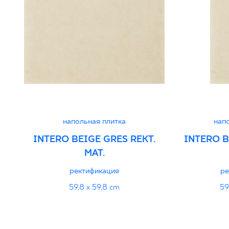
Декларации о характеристиках
PDF
напольная плитка
нап
INTERO BEIGE GRES REKT.
INTERO B
MAT.
ректификация
ре
59,8 x 59,8 cm
59