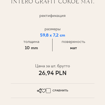
INTERO GRAFIT COKÓŁ MAT.
ГДЕ КУПИТЬ
ректификация
О НАС
размеры
59,8 x 7,2 cm
МОЙ ПРОФИЛЬ
толщина
поверхность
10 mm
мат
КОНТАКТ
Цена за шт. брутто
PL
EN
SK
DE
UK
RU
26,94 PLN
СРАВНИТЬ