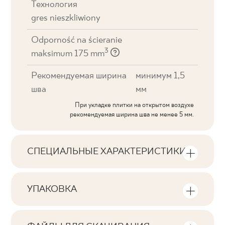
Технология
gres nieszkliwiony
Odporność na ścieranie
3
maksimum 175 mm
Рекомендуемая ширина
минимум 1,5
шва
мм
При укладке плитки на открытом воздухе
рекомендуемая ширина шва не менее 5 мм.
СПЕЦИАЛЬНЫЕ ХАРАКТЕРИСТИКИ
Основные характеристики продукта
УПАКОВКА
Тональность
Информация о количестве единиц
V1
продукции и квадратных метров на