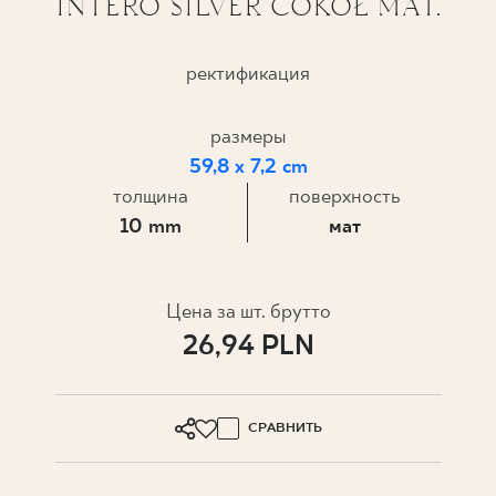
INTERO SILVER COKÓŁ MAT.
ГДЕ КУПИТЬ
ректификация
О НАС
размеры
59,8 x 7,2 cm
МОЙ ПРОФИЛЬ
толщина
поверхность
10 mm
мат
КОНТАКТ
Цена за шт. брутто
PL
EN
SK
DE
UK
RU
26,94 PLN
СРАВНИТЬ