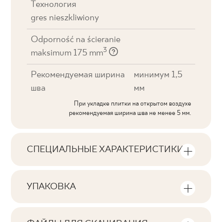
Технология
gres nieszkliwiony
Odporność na ścieranie
3
maksimum 175 mm
Рекомендуемая ширина
минимум 1,5
шва
мм
При укладке плитки на открытом воздухе
рекомендуемая ширина шва не менее 5 мм.
СПЕЦИАЛЬНЫЕ ХАРАКТЕРИСТИКИ
Основные характеристики продукта
УПАКОВКА
Тональность
Информация о количестве единиц
V1
продукции и квадратных метров на