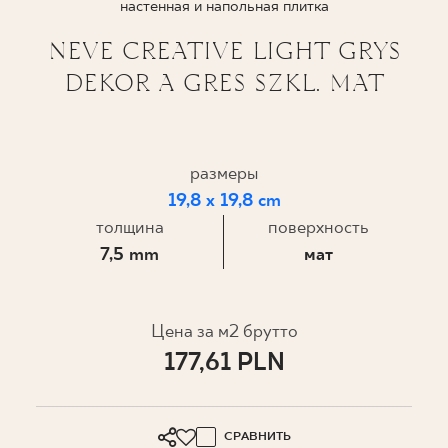
настенная и напольная плитка
ГДЕ КУПИТЬ
NEVE CREATIVE LIGHT GRYS
DEKOR A GRES SZKL. MAT
О НАС
МОЙ ПРОФИЛЬ
размеры
19,8 x 19,8 cm
толщина
поверхность
КОНТАКТ
7,5 mm
мат
PL
EN
SK
DE
UK
RU
Цена за м2 брутто
177,61 PLN
СРАВНИТЬ