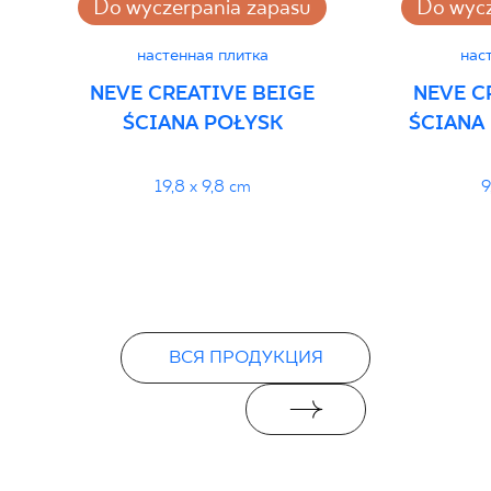
Do wyczerpania zapasu
Do wycz
Декларации о характеристиках
настенная плитка
нас
PDF
NEVE CREATIVE BEIGE
NEVE C
ŚCIANA POŁYSK
ŚCIANA
19,8 x 9,8 cm
9
ВСЯ ПРОДУКЦИЯ