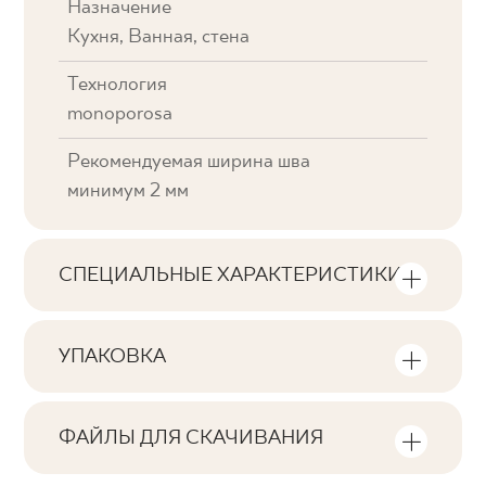
Назначение
Кухня, Ванная, стена
Технология
monoporosa
Рекомендуемая ширина шва
минимум 2 мм
СПЕЦИАЛЬНЫЕ ХАРАКТЕРИСТИКИ
Основные характеристики продукта
УПАКОВКА
Тональность
Информация о количестве единиц
V0
продукции и квадратных метров на
ФАЙЛЫ ДЛЯ СКАЧИВАНИЯ
упаковку продукта
Лица
Здесь вы найдете файлы для скачивания,
F1