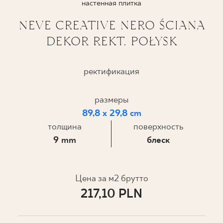
настенная плитка
ГДЕ КУПИТЬ
NEVE CREATIVE NERO ŚCIANA
DEKOR REKT. POŁYSK
О НАС
ректификация
МОЙ ПРОФИЛЬ
размеры
89,8 x 29,8 cm
КОНТАКТ
толщина
поверхность
9 mm
блеск
PL
EN
SK
DE
UK
RU
Цена за м2 брутто
217,10 PLN