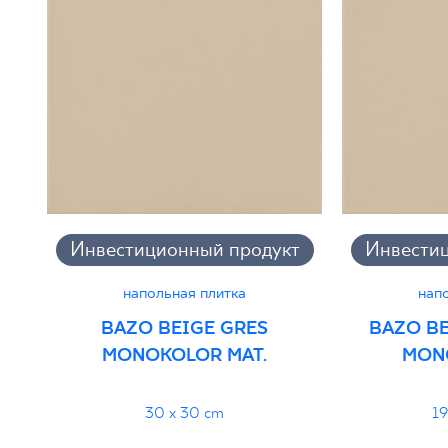
Certyfikat Zgodności Wyrobu z Polską
Normą 10/N/22 - Grupa BIa
PDF 88 KB
Декларации о характеристиках
PDF
Инвестиционный продукт
Инвести
напольная плитка
нап
BAZO BEIGE GRES
BAZO BE
MONOKOLOR MAT.
MON
30 x 30 cm
19