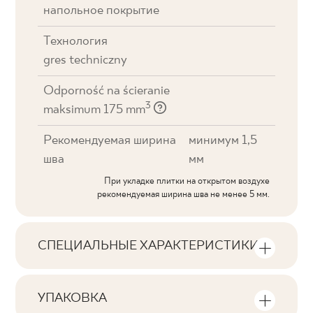
напольное покрытие
Технология
gres techniczny
Odporność na ścieranie
3
maksimum 175 mm
Рекомендуемая ширина
минимум 1,5
шва
мм
При укладке плитки на открытом воздухе
рекомендуемая ширина шва не менее 5 мм.
СПЕЦИАЛЬНЫЕ ХАРАКТЕРИСТИКИ
Основные характеристики продукта
УПАКОВКА
Тональность