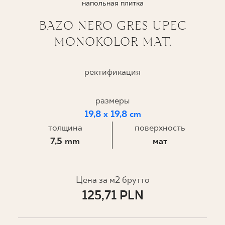
напольная плитка
ГДЕ КУПИТЬ
BAZO NERO GRES UPEC
MONOKOLOR MAT.
О НАС
ректификация
МОЙ ПРОФИЛЬ
размеры
19,8 x 19,8 cm
КОНТАКТ
толщина
поверхность
7,5 mm
мат
PL
EN
SK
DE
UK
RU
Цена за м2 брутто
125,71 PLN