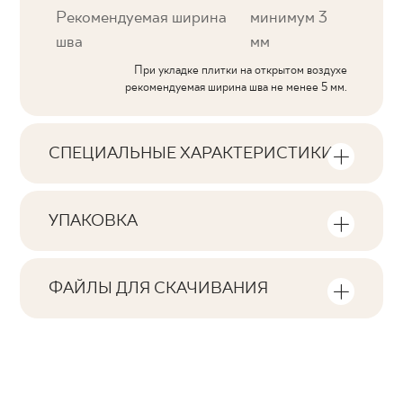
Рекомендуемая ширина
минимум 3
шва
мм
При укладке плитки на открытом воздухе
рекомендуемая ширина шва не менее 5 мм.
СПЕЦИАЛЬНЫЕ ХАРАКТЕРИСТИКИ
Основные характеристики продукта
УПАКОВКА
Тональность
Информация о количестве единиц
V0
продукции и квадратных метров на
ФАЙЛЫ ДЛЯ СКАЧИВАНИЯ
упаковку продукта
Лица
Здесь вы найдете файлы для скачивания,
F1
связанные с продуктом
Количество изделий в упаковке
Ректификация
17
нет
Pobierz plik z teksturami