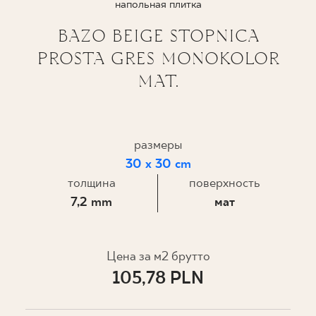
напольная плитка
ГДЕ КУПИТЬ
BAZO BEIGE STOPNICA
PROSTA GRES MONOKOLOR
О НАС
MAT.
МОЙ ПРОФИЛЬ
размеры
30 x 30 cm
КОНТАКТ
толщина
поверхность
7,2 mm
мат
PL
EN
SK
DE
UK
RU
Цена за м2 брутто
105,78 PLN