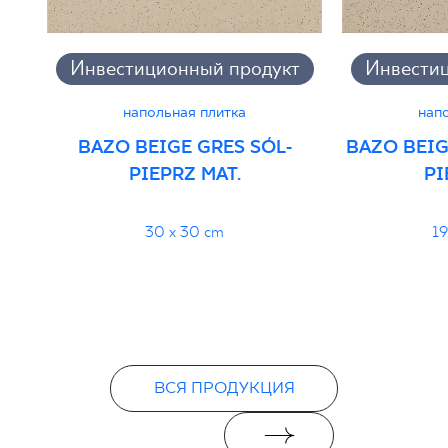
PDF
Инвестиционный продукт
Инвести
напольная плитка
нап
BAZO BEIGE GRES SÓL-
BAZO BEIG
PIEPRZ MAT.
PI
30 x 30 cm
19
ВСЯ ПРОДУКЦИЯ