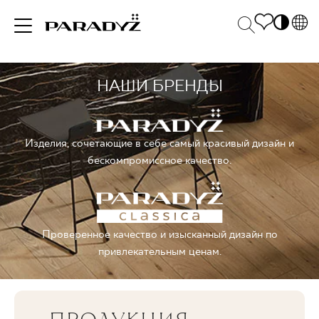
PL
EN
НАШИ БРЕНДЫ
ВДОХНОВЕНИЯ
SK
Po
DE
S
UK
M
ПРОДУКЦИЯ
Изделия, сочетающие в себе самый красивый дизайн и
RU
бескомпромиссное качество.
КОЛЛЕКЦИИ
Проверенное качество и изысканный дизайн по
привлекательным ценам.
ДЛЯ БИЗНЕСА