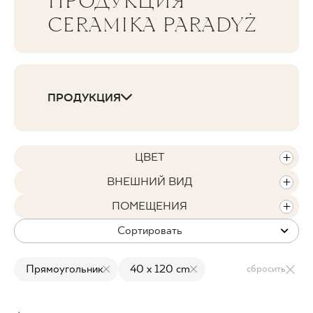
ПРОДУКЦИЯ
CERAMIKA PARADYŻ
ГДЕ КУПИТЬ
О НАС
ПРОДУКЦИЯ
МОЙ ПРОФИЛЬ
ЦВЕТ
КОНТАКТ
ВНЕШНИЙ ВИД
ПОМЕЩЕНИЯ
PL
EN
SK
DE
UK
RU
Сортировать
Прямоугольник
40 x 120 cm
сбросить