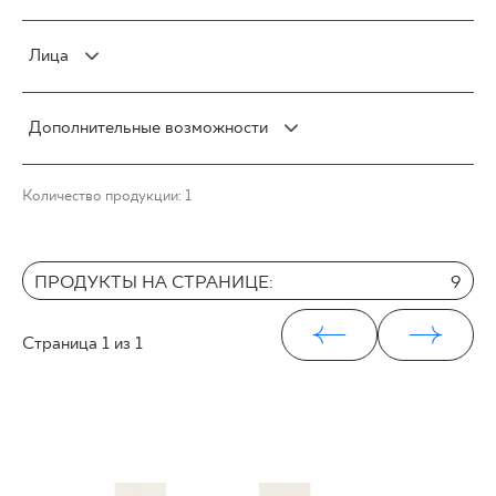
25 x 33 cm
Полуполированная
V0
30 x 60 cm
Лица
Блеск
V1
30 x 90 cm
Сатин
V2
F1
30 x 120 cm
Дополнительные возможности
V3
F1-10
40 x 120 cm
V4
F1-20
Морозостойкость
45 x 90 cm
Количество продукции: 1
F1-80
Cтруктура
60 x 120 cm
Ректификация
60 x 90 cm
120 x 280 cm
ПРОДУКТЫ НА СТРАНИЦЕ:
9
120 x 300 cm
Страница
1
из 1