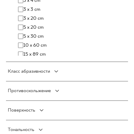
3 x 4 cm
Стеклянные изделия
7 x 25 cm
60 x 60 cm
3 x 3 cm
Фасадная плитка
7 x 40 cm
75 x 75 cm
3 x 20 cm
7 x 30 cm
90 x 90 cm
5 x 20 cm
8 x 30 cm
120 x 120 cm
5 x 30 cm
9 x 30 cm
10 x 60 cm
9 x 40 cm
15 x 89 cm
10 x 60 cm
27 x 27 cm
10 x 20 cm
Класс абразивности
27 x 30 cm
10 x 30 cm
30 x 33 cm
15 x 90 cm
Сорт 3/750
31 x 31 cm
Противоскольжение
20 x 30 cm
Сорт 3/1500
33 x 33 cm
20 x 120 cm
Сорт 4/2100
R10
20 x 60 cm
Поверхность
Сорт 4/6000
R11
25 x 40 cm
Сорт 4/12000
R12
Mat
25 x 75 cm
Сорт 5/>12000
Тональность
R9
Полированная