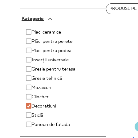
PENTRU
PRODUSE PE 
PARADYŻ
Kategorie
AFACERI
PARADYŻ Classica
SENSES
Placi ceramice
Plăci pentru perete
Plăci pentru podea
PROIECTARE
Inserții universale
PROFILUL MEU
Gresie pentru terasa
Gresie tehnică
UNDE PUTEȚI CUMPĂRA
Mozaicuri
DESPRE NOI
Clincher
CONTACT
Decorațiuni
Sticlă
Panouri de fatada