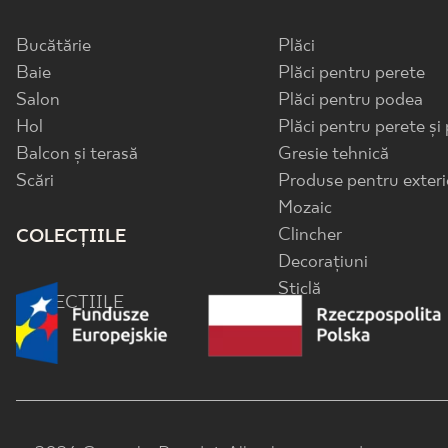
Bucătărie
Plăci
Baie
Plăci pentru perete
Salon
Plăci pentru podea
Hol
Plăci pentru perete și
Balcon și terasă
Gresie tehnică
Scări
Produse pentru exteri
Mozaic
Clincher
COLECȚIILE
Decorațiuni
Sticlă
COLECȚIILE