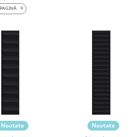
PAGINĂ:
9
Noutate
Noutate