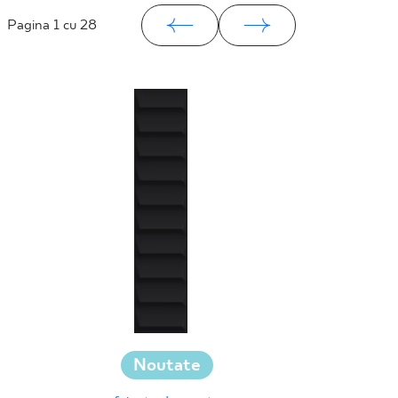
Pagina
1
cu 28
Noutate