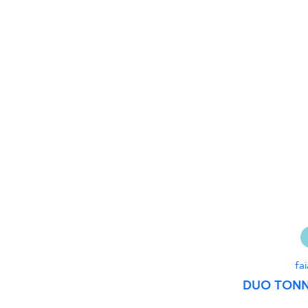
60 x 120 cm
60 x 90 cm
120 x 280 cm
120 x 300 cm
fa
DUO TONN