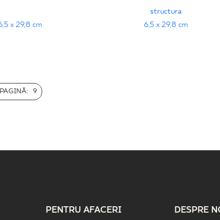
structura
6,5 x 29,8 cm
6,5 x 29,8 cm
PAGINĂ:
9
PENTRU AFACERI
DESPRE N