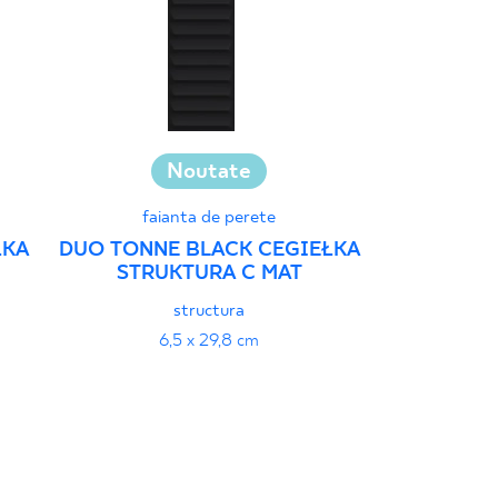
Noutate
Colectar
faianta de perete
ŁKA
DUO TONNE BLACK CEGIEŁKA
STRUKTURA C MAT
GAMMO COL
MOZAIKA P
structura
29
6,5 x 29,8 cm