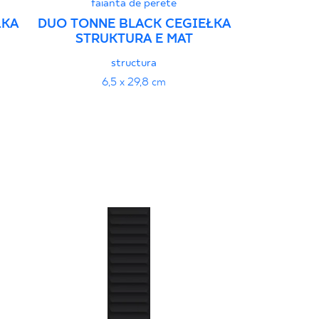
faianta de perete
faia
ŁKA
DUO TONNE BLACK CEGIEŁKA
DUO TONNE
STRUKTURA E MAT
STRU
structura
6,5 x 29,8 cm
6,