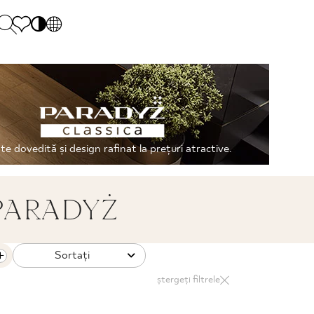
PL
EN
SK
Polecane
Hétfő - péntek: 9.00 - 17.00
DE
Sintered stone 
Szombat: 10.00 - 14.00
UK
Monumental
0 55 66 77
te dovedită și design rafinat la prețuri atractive.
RU
PARADYŻ
Sortaţi
ștergeți filtrele