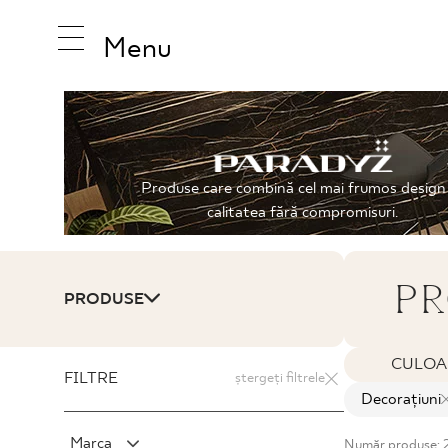
Menu
INSPIRAT
Produse care combină cel mai frumos design
calitatea fără compromisuri.
PRODUS
PR
PRODUSE
COLECȚI
CULOA
FILTRE
ștergeți filtrele
Decorațiuni
Marca
Număr produse: 