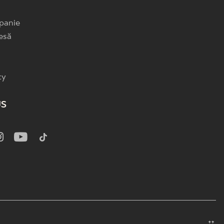
panie
esă
cy
US