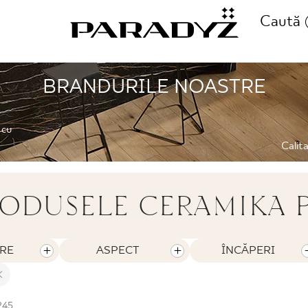
Caută
BRANDURILE NOASTRE
SUNAȚI-NE
II
 cu
+48 80
Calita
E
ODUSELE CERAMIKA 
FOLLOW US
I
RE
ASPECT
ÎNCĂPERI
245