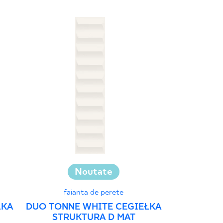
Noutate
Colectar
faianta de perete
ŁKA
DUO TONNE WHITE CEGIEŁKA
STRUKTURA D MAT
GAMMO C