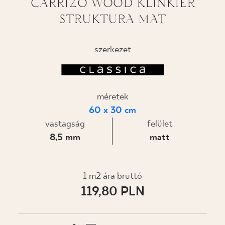
CARRIZO WOOD KLINKIER
STRUKTURA MAT
TERVEZÉS
HOL LEHET MEGVÁSÁROLNI
szerkezet
RÓLUNK
méretek
AZ ÉN PROFILOM
60 x 30 cm
vastagság
felület
8,5 mm
matt
KAPCSOLAT
1 m2 ára bruttó
PL
EN
SK
DE
UK
RU
119,80 PLN