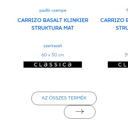
padló csempe
CARRIZO BASALT KLINKIER
CARRIZO 
STRUKTURA MAT
STR
szerkezet
60 x 30 cm
3
AZ ÖSSZES TERMÉK