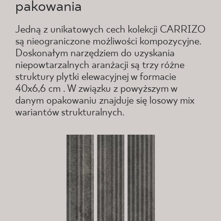
pakowania
Jedną z unikatowych cech kolekcji CARRIZO
są nieograniczone możliwości kompozycyjne.
Doskonałym narzędziem do uzyskania
niepowtarzalnych aranżacji są trzy różne
struktury plytki elewacyjnej w formacie
40x6,6 cm . W związku z powyższym w
danym opakowaniu znajduje się losowy mix
wariantów strukturalnych.