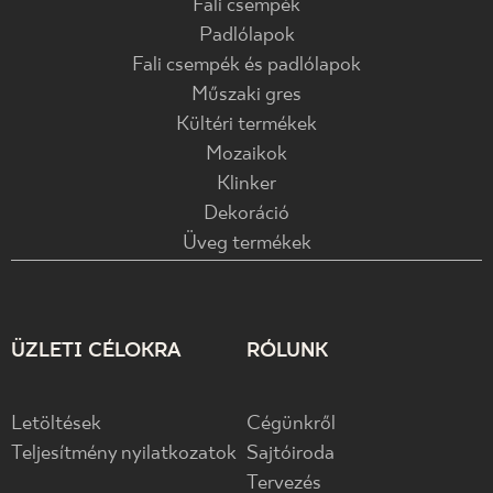
Fali csempék
Padlólapok
Fali csempék és padlólapok
Műszaki gres
Kültéri termékek
Mozaikok
Klinker
Dekoráció
Üveg termékek
ÜZLETI CÉLOKRA
RÓLUNK
Letöltések
Cégünkről
Teljesítmény nyilatkozatok
Sajtóiroda
Tervezés