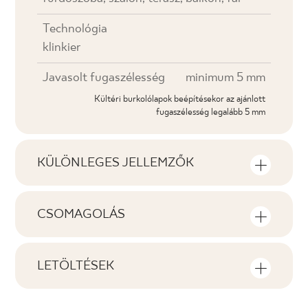
Technológia
klinkier
Javasolt fugaszélesség
minimum 5 mm
Kültéri burkolólapok beépítésekor az ajánlott
fugaszélesség legalább 5 mm
KÜLÖNLEGES JELLEMZŐK
A termék legfontosabb tulajdonságai
CSOMAGOLÁS
Tonális
Információ a termék egy csomagolási
V2
egységében lévő darabszámról és
LETÖLTÉSEK
négyzetméterről
Arcok
Itt találja a termékkel kapcsolatos,
F1-80
letölthető fájlokat