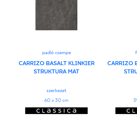
PDF 103 KB
Teljesítménynyilatkozatok
PDF
padló csempe
CARRIZO BASALT KLINKIER
CARRIZO 
STRUKTURA MAT
STR
szerkezet
60 x 30 cm
3