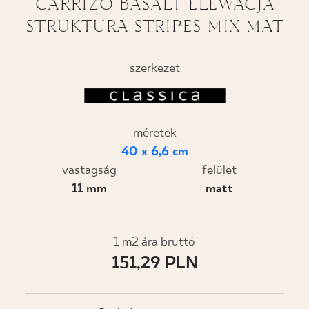
CARRIZO BASALT ELEWACJA
STRUKTURA STRIPES MIX MAT
TERVEZÉS
HOL LEHET MEGVÁSÁROLNI
szerkezet
RÓLUNK
méretek
AZ ÉN PROFILOM
40 x 6,6 cm
vastagság
felület
11 mm
matt
KAPCSOLAT
1 m2 ára bruttó
PL
EN
SK
DE
UK
RU
151,29 PLN