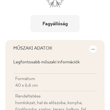
Fagyállóság
MŰSZAKI ADATOK
Legfontosabb műszaki információk
Formátum
40 x 6,6 cm
Rendeltetése
homlokzat, hal és előszoba, konyha,
fürdőszoba, szalon, terasz, balkon, fal