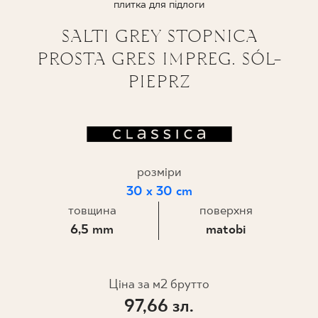
плитка для підлоги
ПРОЄКТУВАННЯ
SALTI GREY STOPNICA
PROSTA GRES IMPREG. SÓL-
ДЕ КУПИТИ
PIEPRZ
ПРО НАС
МІЙ ПРОФІЛЬ
розміри
30 x 30 cm
КОНТАКТ
товщина
поверхня
6,5 mm
matobi
PL
EN
SK
DE
UK
RU
Ціна за м2 брутто
97,66 зл.