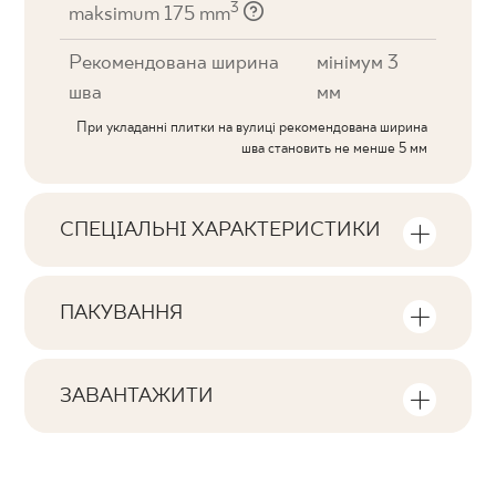
3
maksimum 175 mm
Рекомендована ширина
мінімум 3
шва
мм
При укладанні плитки на вулиці рекомендована ширина
шва становить не менше 5 мм
СПЕЦІАЛЬНІ ХАРАКТЕРИСТИКИ
Ключові характеристики продукту
ПАКУВАННЯ
Тональна
Інформація про кількість одиниць та
V1
квадратних метрів в пачці продукту
ЗАВАНТАЖИТИ
Обличчя
Тут ви знайдете файли, пов'язані з
F1-80
Кількість продуктів у пачці
виробом
19
Ректифікація