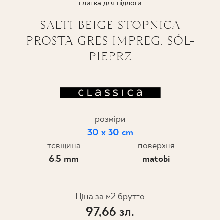
плитка для підлоги
ПРОЄКТУВАННЯ
SALTI BEIGE STOPNICA
PROSTA GRES IMPREG. SÓL-
ДЕ КУПИТИ
PIEPRZ
ПРО НАС
МІЙ ПРОФІЛЬ
розміри
30 x 30 cm
КОНТАКТ
товщина
поверхня
6,5 mm
matobi
PL
EN
SK
DE
UK
RU
Ціна за м2 брутто
97,66 зл.