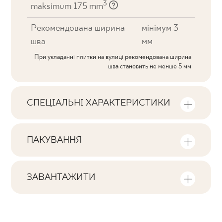
3
maksimum 175 mm
Рекомендована ширина
мінімум 3
шва
мм
При укладанні плитки на вулиці рекомендована ширина
шва становить не менше 5 мм
СПЕЦІАЛЬНІ ХАРАКТЕРИСТИКИ
Ключові характеристики продукту
ПАКУВАННЯ
Тональна
Інформація про кількість одиниць та
V1
квадратних метрів в пачці продукту
ЗАВАНТАЖИТИ
Обличчя
Тут ви знайдете файли, пов'язані з
F1-80
Кількість продуктів у пачці
виробом
19
Ректифікація