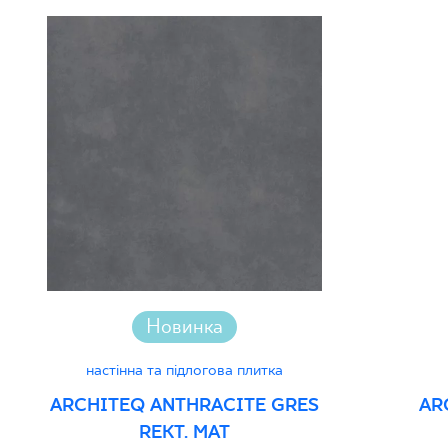
Новинка
настінна та підлогова плитка
ARCHITEQ ANTHRACITE GRES
AR
REKT. MAT