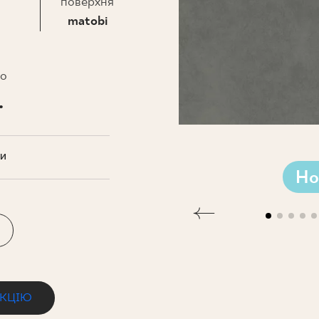
НЕСУ
поверхня
matobi
то
.
ТИ
Но
ЕКЦІЮ