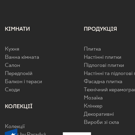
КІМНАТИ
ПРОДУКЦІЯ
Кухня
Плитка
Ванна кімната
Настінні плитки
Салон
Підлогові плитки
Передпокій
Настінні та підлогові
Балкон і тераси
Фасадна плитка
Cходи
Технічний керамогра
Мозаїка
Клінкер
КОЛЕКЦІЇ
Декоративні
Вироби зі скла
Колекції
Senes by Paradyż