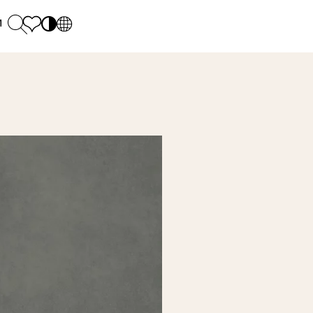
и
PL
EN
SK
Polecane
понеділок - п'ятниця: 9.00 - 17.00
М
DE
Sintered stone 
Субота: 10.00 - 14.00
UK
Monumental
0 55 66 77
RU