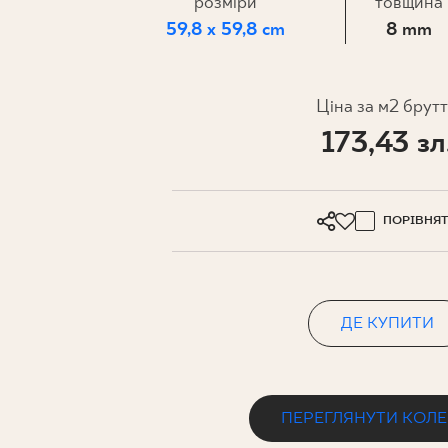
ДЛЯ БІЗ
розміри
товщина
59,8 x 59,8 cm
8 mm
ПРОЄКТУВАННЯ
Ціна за м2 брут
173,43 зл
МІЙ ПРОФІЛЬ
ДЕ КУПИТИ
ПРО НАС
ПОРІВНЯ
КОНТАКТ
ДЕ КУПИТИ
PL
EN
SK
DE
UK
RU
ПЕРЕГЛЯНУТИ КОЛ