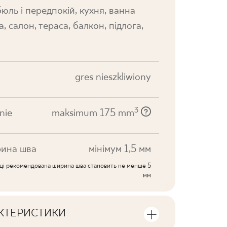
юль і передпокій, кухня, ванна
а, салон, тераса, балкон, підлога,
gres nieszkliwiony
3
nie
maksimum 175 mm
ина шва
мінімум 1,5 мм
иці рекомендована ширина шва становить не менше 5
мм
АКТЕРИСТИКИ