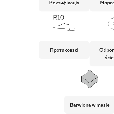
Ректифікація
Мороз
Протиковзкі
Odpor
ście
Barwiona w masie