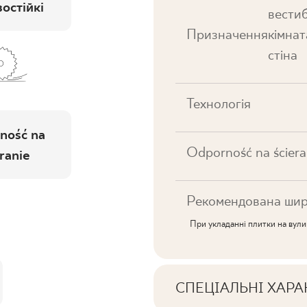
остійкі
вестиб
Призначення
кімнат
стіна
Технологія
ność na
Odporność na ściera
ranie
Рекомендована шир
При укладанні плитки на вул
СПЕЦІАЛЬНІ ХАР