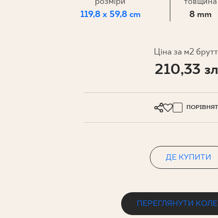
ДЛЯ БІЗ
розміри
товщина
119,8 x 59,8 cm
8 mm
ПРОЄКТУВАННЯ
Ціна за м2 брут
210,33 зл
МІЙ ПРОФІЛЬ
ДЕ КУПИТИ
ПРО НАС
ПОРІВНЯ
КОНТАКТ
ДЕ КУПИТИ
PL
EN
SK
DE
UK
RU
ПЕРЕГЛЯНУТИ КОЛ