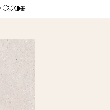
и
PL
EN
SK
Polecane
понеділок - п'ятниця: 9.00 - 17.00
М
DE
Sintered stone 
Субота: 10.00 - 14.00
UK
Monumental
0 55 66 77
RU