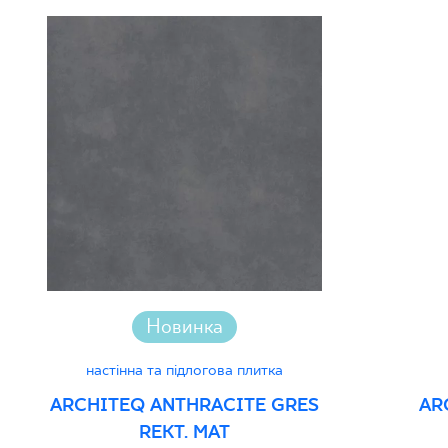
Новинка
настінна та підлогова плитка
ARCHITEQ ANTHRACITE GRES
AR
REKT. MAT