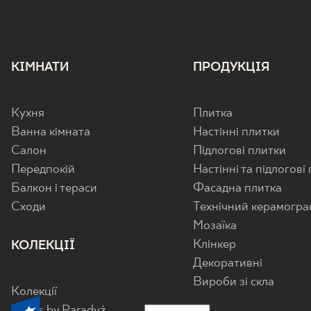
КІМНАТИ
ПРОДУКЦІЯ
Кухня
Плитка
Ванна кімната
Настінні плитки
Салон
Підлогові плитки
Передпокій
Настінні та підлогові
Балкон і тераси
Фасадна плитка
Cходи
Технічний керамогра
Мозаїка
Клінкер
КОЛЕКЦІЇ
Декоративні
Вироби зі скла
Колекції
Senes by Paradyż