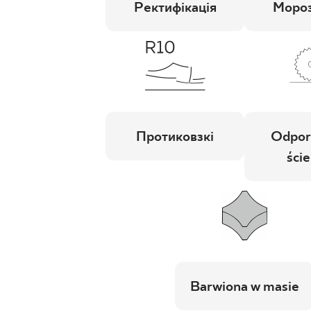
Ректифікація
Мороз
Протиковзкі
Odpor
ście
Barwiona w masie