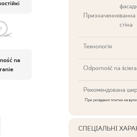
остійкі
фасадн
Призначення
ванна 
стіна
Технологія
ność na
Odporność na ściera
ranie
Рекомендована шир
При укладанні плитки на вул
СПЕЦІАЛЬНІ ХАР