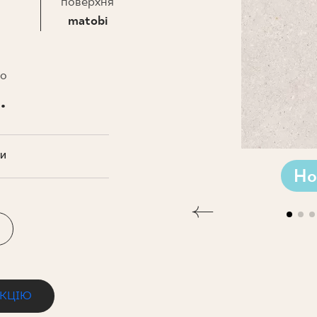
НЕСУ
поверхня
matobi
то
.
ТИ
Но
ЕКЦІЮ