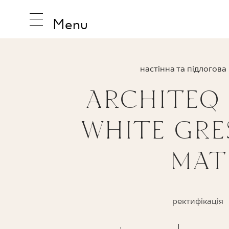
Menu
настінна та підлогова
ARCHITEQ
НАТХНЕ
WHITE GRES
ПРОДУК
MAT
КОЛЕКЦ
ректифікація