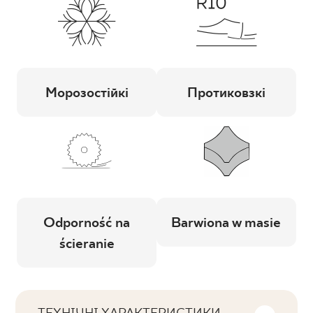
Морозостійкі
Протиковзкі
Odporność na
Barwiona w masie
ścieranie