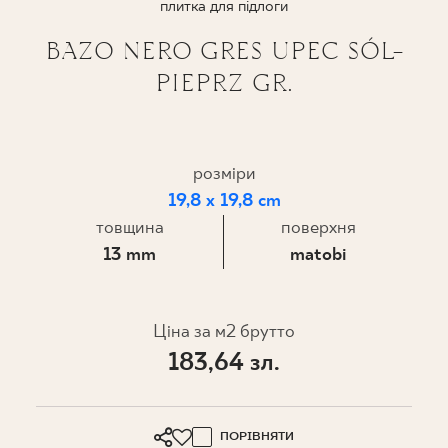
плитка для підлоги
ПРОЄКТУВАННЯ
BAZO NERO GRES UPEC SÓL-
PIEPRZ GR.
ДЕ КУПИТИ
ПРО НАС
розміри
19,8 x 19,8 cm
МІЙ ПРОФІЛЬ
товщина
поверхня
13 mm
matobi
КОНТАКТ
Ціна за м2 брутто
183,64 зл.
PL
EN
SK
DE
UK
RU
ПОРІВНЯТИ