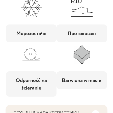
Морозостійкі
Протиковзкі
Odporność na
Barwiona w masie
ścieranie