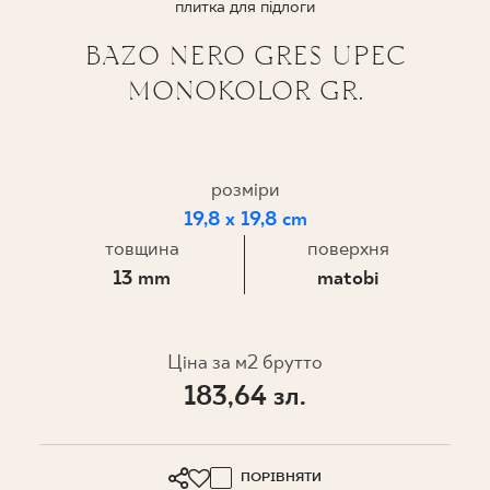
плитка для підлоги
ПРОЄКТУВАННЯ
BAZO NERO GRES UPEC
MONOKOLOR GR.
ДЕ КУПИТИ
ПРО НАС
розміри
19,8 x 19,8 cm
МІЙ ПРОФІЛЬ
товщина
поверхня
13 mm
matobi
КОНТАКТ
Ціна за м2 брутто
183,64 зл.
PL
EN
SK
DE
UK
RU
ПОРІВНЯТИ