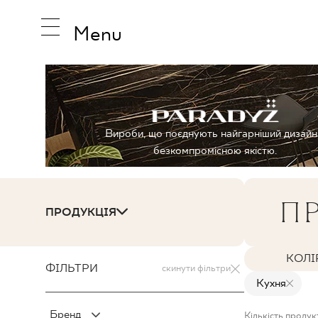
Menu
НАТХНЕ
Вироби, що поєднують найгарніший дизайн
безкомпромісною якістю.
ПРОДУК
ПР
ПРОДУКЦІЯ
КОЛЕКЦ
КОЛІ
ФІЛЬТРИ
скинути фільтри
Кухня
Бренд
Кількість продук