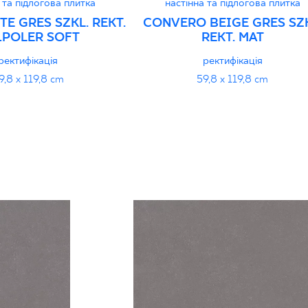
 та підлогова плитка
настінна та підлогова плитка
TE GRES SZKL. REKT.
CONVERO BEIGE GRES SZK
ŁPOLER SOFT
REKT. MAT
ректифікація
ректифікація
9,8 x 119,8 cm
59,8 x 119,8 cm