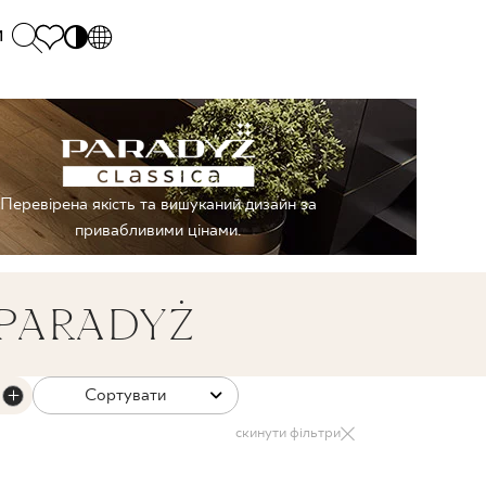
и
PL
EN
SK
Polecane
понеділок - п'ятниця: 9.00 - 17.00
М
DE
Sintered stone 
Субота: 10.00 - 14.00
Перевірена якість та вишуканий дизайн за
UK
Monumental
0 55 66 77
привабливими цінами.
RU
PARADYŻ
Сортувати
скинути фільтри