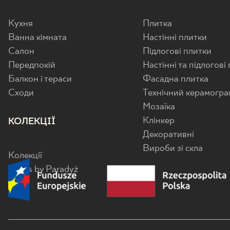
Кухня
Плитка
Ванна кімната
Настінні плитки
Салон
Підлогові плитки
Передпокій
Настінні та підлогові
Балкон і тераси
Фасадна плитка
Cходи
Технічний керамогра
Мозаїка
Клінкер
КОЛЕКЦІЇ
Декоративні
Вироби зі скла
Колекції
Senes by Paradyż