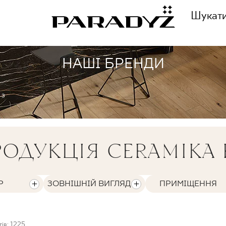
Шукат
НАШІ БРЕНДИ
ЗАТЕЛЕФОНУЙТЕ НА
ННЯ
 з
+48 80
ЦІЯ
ОДУКЦІЯ CERAMIKA 
СЛІДКУЙТЕ ЗА НАМИ
ІЯ
Р
ЗОВНІШНІЙ ВИГЛЯД
ПРИМІЩЕННЯ
тів: 1225