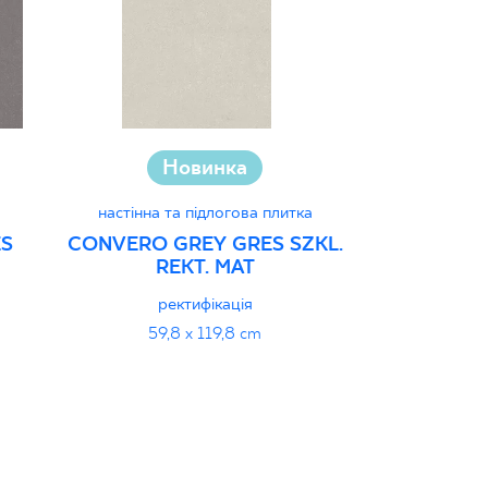
Новинка
настінна та підлогова плитка
настінна 
ES
CONVERO GREY GRES SZKL.
ELORIA A
REKT. MAT
SZKL. REK
ректифікація
структ
59,8 x 119,8 cm
119