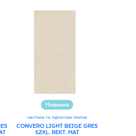
Новинка
настінна та підлогова плитка
настінна 
RES
CONVERO LIGHT BEIGE GRES
ELORIA B
AT
SZKL. REKT. MAT
REKT. 