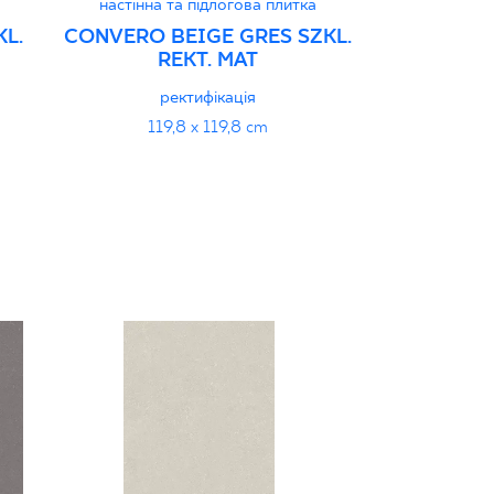
настінна та підлогова плитка
настінна 
L.
CONVERO BEIGE GRES SZKL.
CONVERO L
REKT. MAT
SZKL
ректифікація
р
119,8 x 119,8 cm
119