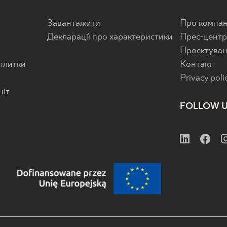
Завантажити
Про компан
Декларації про характеристики
Прес-цент
Проєктува
 плитки
Контакт
Privacy poli
ніт
FOLLOW 