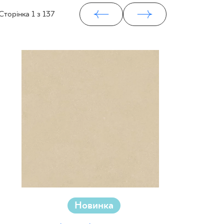
Сторінка
1
з 137
Новинка