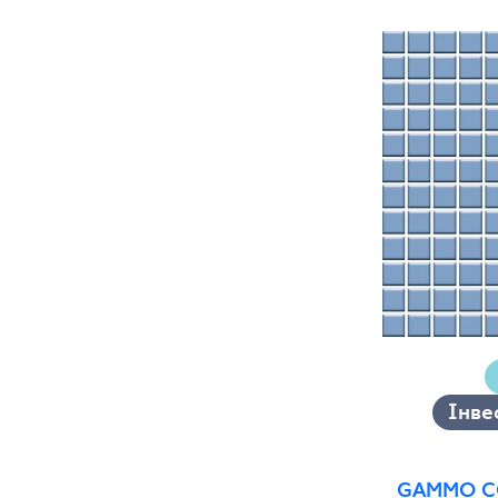
60 x 120 cm
60 x 90 cm
120 x 280 cm
120 x 300 cm
Інве
GAMMO C