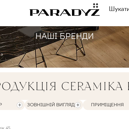
Шукат
НАШІ БРЕНДИ
ЗАТЕЛЕФОНУЙТЕ НА
ННЯ
 з
+48 80
ЦІЯ
ОДУКЦІЯ CERAMIKA 
СЛІДКУЙТЕ ЗА НАМИ
ІЯ
Р
ЗОВНІШНІЙ ВИГЛЯД
ПРИМІЩЕННЯ
ів: 45