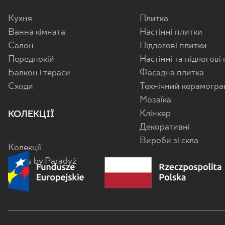
Кухня
Плитка
Ванна кімната
Настінні плитки
Салон
Підлогові плитки
Передпокій
Настінні та підлогові
Балкон і тераси
Фасадна плитка
Cходи
Технічний керамогра
Мозаїка
Клінкер
КОЛЕКЦІЇ
Декоративні
Вироби зі скла
Колекції
Senes by Paradyż