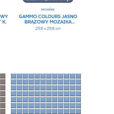
мозаїка
OWY
GAMMO COLOURS JASNO
GAMMO CO
 K.
BRĄZOWY MOZAIKA
MOZAIKA P
PRASOWANA MAT K.
29,8 x 29,8 cm
29