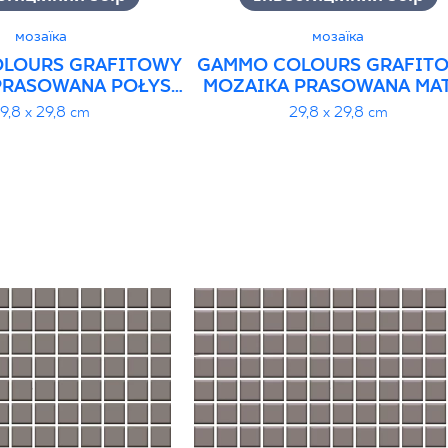
мозаїка
мозаїка
LOURS GRAFITOWY
GAMMO COLOURS GRAFIT
PRASOWANA POŁYSK
MOZAIKA PRASOWANA MAT
K.
9,8 x 29,8 cm
29,8 x 29,8 cm