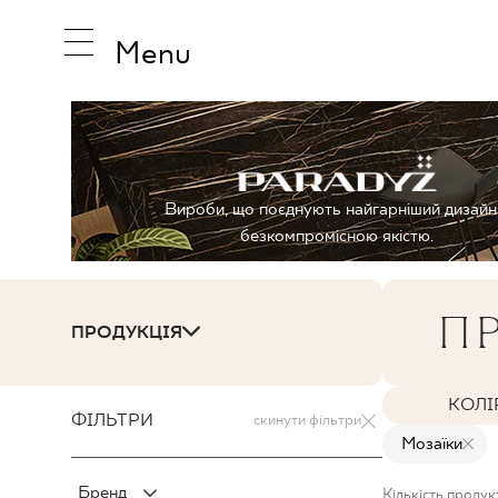
Menu
НАТХНЕ
Вироби, що поєднують найгарніший дизайн
безкомпромісною якістю.
ПРОДУК
ПР
ПРОДУКЦІЯ
КОЛЕКЦ
КОЛІ
ФІЛЬТРИ
скинути фільтри
Mозаїки
Бренд
Кількість продукт