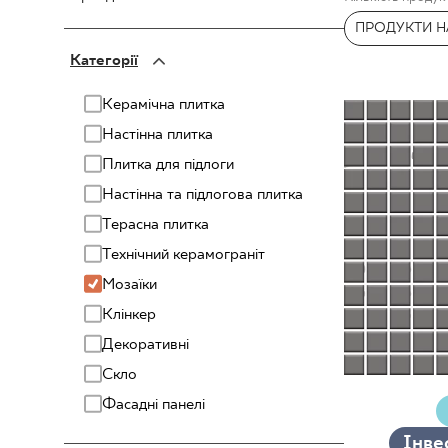
ДЛЯ БІЗ
ПРОДУКТИ НА
PARADYŻ
Категорії
PARADYŻ Classica
SENSES
ПРОЄКТУВАННЯ
Керамічна плитка
Настінна плитка
МІЙ ПРОФІЛЬ
Плитка для підлоги
ДЕ КУПИТИ
Настінна та підлогова плитка
ПРО НАС
Терасна плитка
КОНТАКТ
Технічний керамограніт
Mозаїки
Клінкер
Декоративні
PL
EN
SK
DE
UK
RU
Скло
Фасадні панелі
Інве