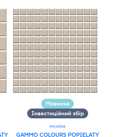
Новинка
Інвестиційний збір
Інвес
мозаїка
ATY
GAMMO COLOURS POPIELATY
GAMMO COL