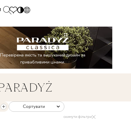
и
PL
EN
SK
Polecane
понеділок - п'ятниця: 9.00 - 17.00
М
DE
Sintered stone 
Субота: 10.00 - 14.00
Перевірена якість та вишуканий дизайн за
UK
Monumental
0 55 66 77
привабливими цінами.
RU
PARADYŻ
Сортувати
скинути фільтри