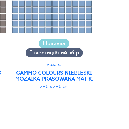
Новинка
Інвестиційний збір
Інвес
мозаїка
O
GAMMO COLOURS NIEBIESKI
GAMMO C
MOZAIKA PRASOWANA MAT K.
MOZAIKA P
29,8 x 29,8 cm
29