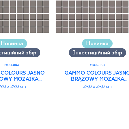
Новинка
Новинка
стиційний збір
Інвестиційний збір
мозаїка
мозаїка
COLOURS JASNO
GAMMO COLOURS JASN
OWY MOZAIKA
BRĄZOWY MOZAIKA
WANA POŁYSK K.
PRASOWANA MAT K.
9,8 x 29,8 cm
29,8 x 29,8 cm