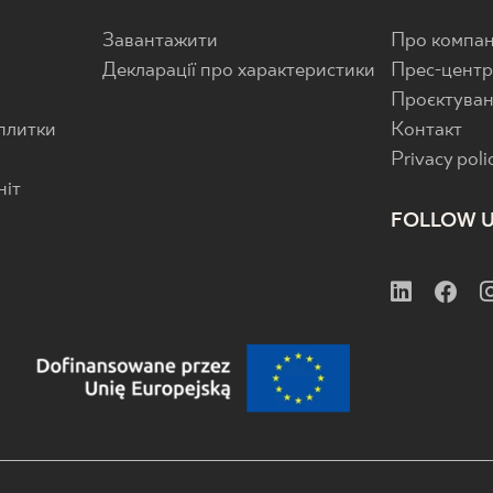
Завантажити
Про компан
Декларації про характеристики
Прес-цент
Проєктува
 плитки
Контакт
Privacy poli
ніт
FOLLOW 