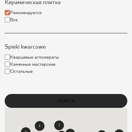
Керамическая плитка
ГДЕ КУПИТЬ
Рекомендуется
Все
О НАС
Spieki kwarcowe
МОЙ ПРОФИЛЬ
Кварцевые агломераты
Каменные мастерские
КОНТАКТ
Остальные
PL
EN
SK
DE
UK
RU
ПОИСК
7
3