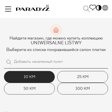
PL
EN
ВДОХНОВЕНИЯ
SK
Po
Найдите магазин, где можно купить коллекцию
DE
S
UNIWERSALNE LISTWY
UK
M
Выберите из списка понравившийся салон плитки
ПРОДУКЦИЯ
RU
КОЛЛЕКЦИИ
10 КМ
25 КМ
50 КМ
100 КМ
ДЛЯ БИЗНЕСА