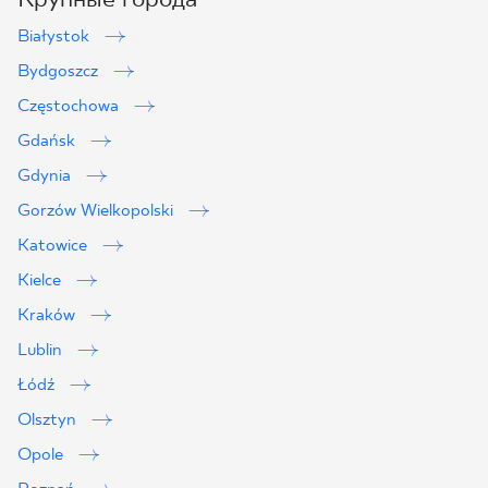
Białystok
Bydgoszcz
Częstochowa
Gdańsk
Gdynia
Gorzów Wielkopolski
Katowice
Kielce
Kraków
Lublin
2
Łódź
Olsztyn
Opole