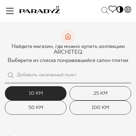
PL
EN
ВДОХНОВЕНИЯ
SK
Po
Найдите магазин, где можно купить коллекцию
DE
S
ARCHITEQ
UK
M
Выберите из списка понравившийся салон плитки
ПРОДУКЦИЯ
RU
КОЛЛЕКЦИИ
10 КМ
25 КМ
50 КМ
100 КМ
ДЛЯ БИЗНЕСА