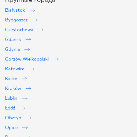
Białystok
Bydgoszcz
Częstochowa
Gdańsk
Gdynia
Gorzów Wielkopolski
Katowice
Kielce
Kraków
Lublin
2
Łódź
Olsztyn
Opole