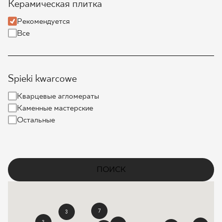
Керамическая плитка
ГДЕ КУПИТЬ
Рекомендуется
Все
О НАС
Spieki kwarcowe
МОЙ ПРОФИЛЬ
Кварцевые агломераты
Каменные мастерские
КОНТАКТ
Остальные
PL
EN
SK
DE
UK
RU
ПОИСК
7
3