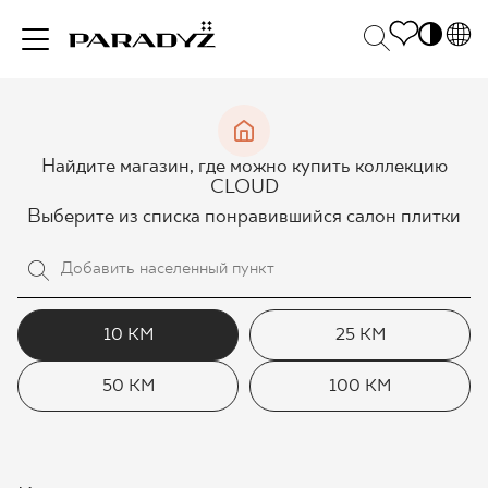
PL
EN
ВДОХНОВЕНИЯ
SK
Po
Найдите магазин, где можно купить коллекцию
DE
S
CLOUD
UK
M
Выберите из списка понравившийся салон плитки
ПРОДУКЦИЯ
RU
КОЛЛЕКЦИИ
10 КМ
25 КМ
50 КМ
100 КМ
ДЛЯ БИЗНЕСА