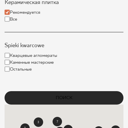
Керамическая плитка
ГДЕ КУПИТЬ
Рекомендуется
Все
О НАС
Spieki kwarcowe
МОЙ ПРОФИЛЬ
Кварцевые агломераты
Каменные мастерские
КОНТАКТ
Остальные
PL
EN
SK
DE
UK
RU
ПОИСК
7
3