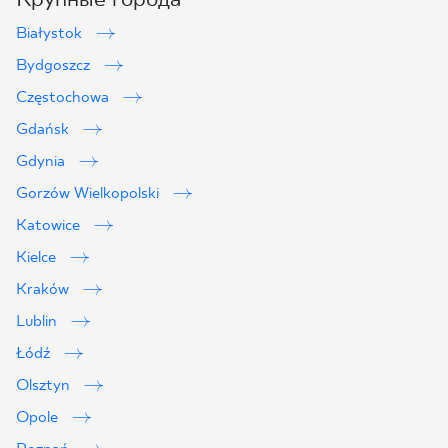
Białystok
Bydgoszcz
Częstochowa
Gdańsk
Gdynia
Gorzów Wielkopolski
Katowice
Kielce
Kraków
Lublin
2
Łódź
Olsztyn
Opole