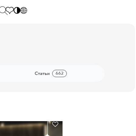
PL
EN
SK
Polecane
Monday - Friday: 9.00 - 17.00
DE
Sintered stone 
Saturday: 10.00 - 14.00
UK
Monumental
0 55 66 77
RU
Статьи
662