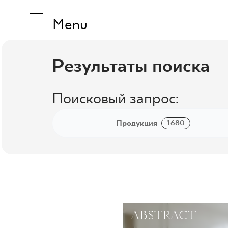
Menu
Результаты поиска
ВДОХНО
Поисковый запрос:
Продукция
1680
ПРОДУК
КОЛЛЕК
ABSTRACT