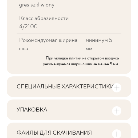
gres szkliwiony
Класс абразивности
4/2100
Рекомендуемая ширина
минимум 5
шва
мм
При укладке плитки на открытом воздухе
рекомендуемая ширина шва не менее 5 мм.
СПЕЦИАЛЬНЫЕ ХАРАКТЕРИСТИКИ
Основные характеристики продукта
УПАКОВКА
Тональность
Информация о количестве единиц
V3
продукции и квадратных метров на
ФАЙЛЫ ДЛЯ СКАЧИВАНИЯ
упаковку продукта
Лица