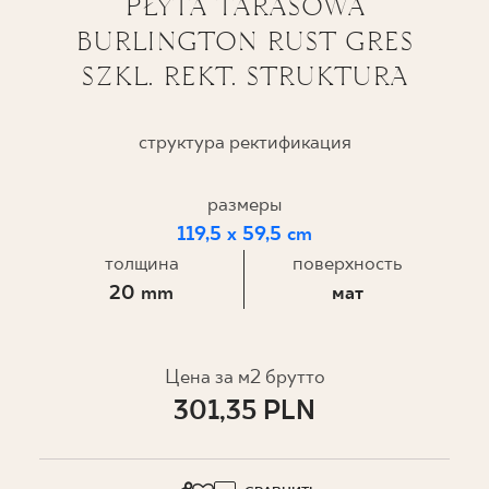
PŁYTA TARASOWA
BURLINGTON RUST GRES
ГДЕ КУПИТЬ
SZKL. REKT. STRUKTURA
О НАС
структура ректификация
МОЙ ПРОФИЛЬ
размеры
119,5 x 59,5 cm
КОНТАКТ
толщина
поверхность
20 mm
мат
PL
EN
SK
DE
UK
RU
Цена за м2 брутто
301,35 PLN